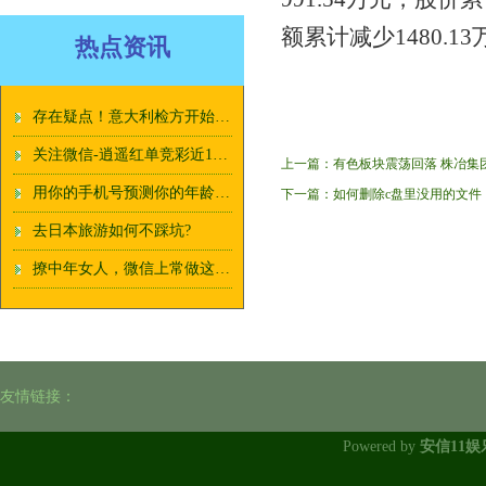
额累计减少1480.1
热点资讯
存在疑点！意大利检方开始调查林奇游艇沉没案
关注微信-逍遥红单竞彩近14中10！看最新方案
上一篇：
有色板块震荡回落 株冶集
用你的手机号预测你的年龄，真准，不信你试试？
下一篇：
如何删除c盘里没用的文件
去日本旅游如何不踩坑?
撩中年女人，微信上常做这些事，就行了
友情链接：
Powered by
安信11娱