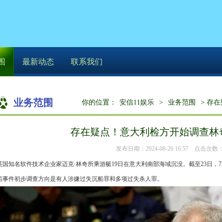
围
最新动态
联系我们
业务范围
你的位置：
安信11娱乐
>
业务范围
> 存
存在疑点！意大利检方开始调查林
发布日期：2024-08-26 16:57 点击次数：
英国知名软件技术企业家迈克·林奇所乘游艇19日在意大利南部海域沉没。截至23日，
船事件初步调查方向是有人涉嫌过失沉船罪和多项过失杀人罪。