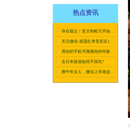
热点资讯
存在疑点！意大利检方开始调查林奇游艇沉没案
关注微信-逍遥红单竞彩近14中10！看最新方案
用你的手机号预测你的年龄，真准，不信你试试？
去日本旅游如何不踩坑?
撩中年女人，微信上常做这些事，就行了