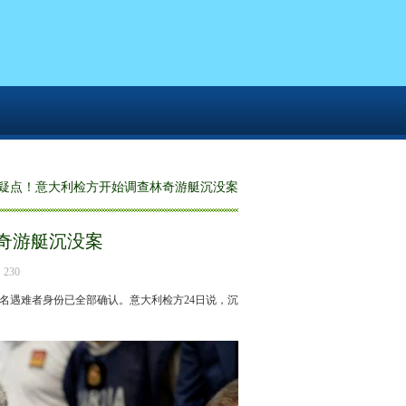
在疑点！意大利检方开始调查林奇游艇沉没案
奇游艇沉没案
230
7名遇难者身份已全部确认。意大利检方24日说，沉