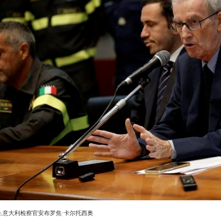
△意大利检察官安布罗焦·卡尔托西奥