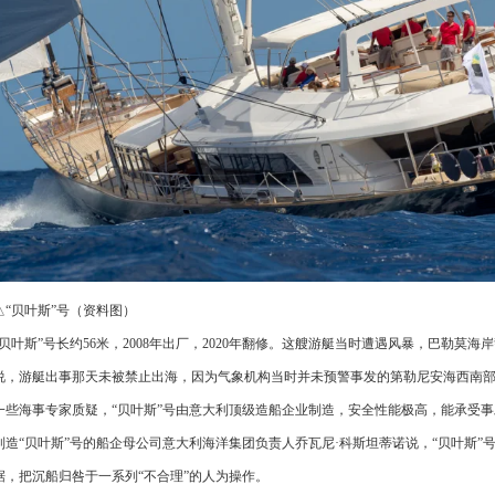
△“贝叶斯”号（资料图）
“贝叶斯”号长约56米，2008年出厂，2020年翻修。这艘游艇当时遭遇风暴，巴勒莫
说，游艇出事那天未被禁止出海，因为气象机构当时并未预警事发的第勒尼安海西南
一些海事专家质疑，“贝叶斯”号由意大利顶级造船企业制造，安全性能极高，能承受
制造“贝叶斯”号的船企母公司意大利海洋集团负责人乔瓦尼·科斯坦蒂诺说，“贝叶斯
据，把沉船归咎于一系列“不合理”的人为操作。