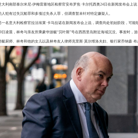
意大利南部泰尔米尼-伊梅雷塞地区检察官安布罗焦·卡尔托西奥24日在新闻发布会上
的人犯有过失沉船罪和多项过失杀人罪，但调查暂未针对特定嫌疑人。
另一名意大利检察官拉法埃莱·卡马拉诺在新闻发布会上说，调查尚处初始阶段，可能朝
19日凌晨，林奇与亲友所乘豪华游艇“贝叶斯”号在西西里岛附近海域沉没。事发时，游艇
游艇厨师、林奇和他的女儿以及林奇友人律师克里斯·莫尔维洛夫妇、银行家乔纳森·布