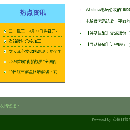
Windows电脑必装的10
热点资讯
电脑做完系统后，要做
三一重工：4月21日将召开2025年第二次临时股东大会
【异动提醒】交运股份（60
海绵微针承接加工
【异动提醒】迈得医疗（68
女人真心爱你的表现：两个字
2024首届“街拍视界”全国街头摄影大展征稿启动
10日红王解盘比赛解读：瓦纳默客战不宜高估
友情链接：
Powered by
安信11娱