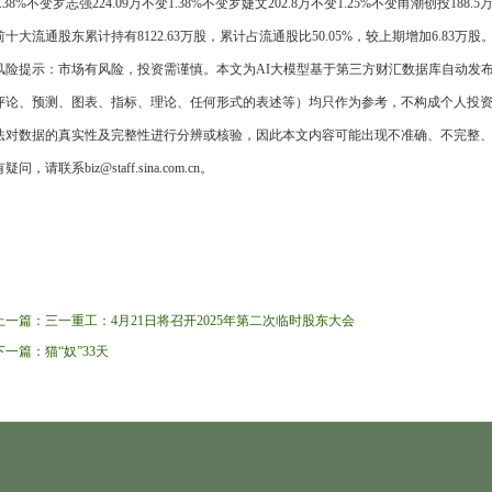
1.38%不变罗志强224.09万不变1.38%不变罗婕文202.8万不变1.25%不变甬潮创投188.5万不
前十大流通股东累计持有8122.63万股，累计占流通股比50.05%，较上期增加6.83万股
风险提示：市场有风险，投资需谨慎。本文为AI大模型基于第三方财汇数据库自动发
评论、预测、图表、指标、理论、任何形式的表述等）均只作为参考，不构成个人投
法对数据的真实性及完整性进行分辨或核验，因此本文内容可能出现不准确、不完整
疑问，请联系biz@staff.sina.com.cn。
上一篇：
三一重工：4月21日将召开2025年第二次临时股东大会
下一篇：
​猫“奴”33天