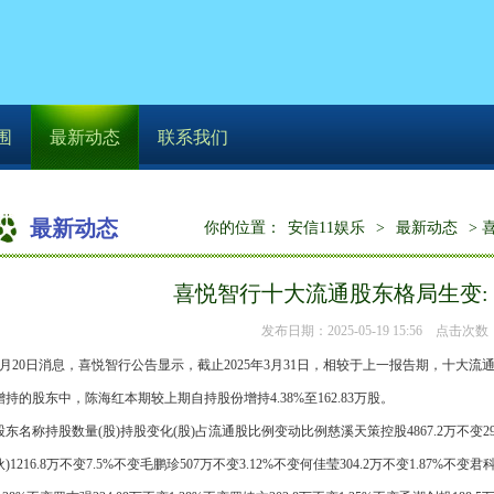
围
最新动态
联系我们
最新动态
你的位置：
安信11娱乐
>
最新动态
> 
喜悦智行十大流通股东格局生变:
发布日期：2025-05-19 15:56 点击次数
4月20日消息，喜悦智行公告显示，截止2025年3月31日，相较于上一报告期，十大
增持的股东中，陈海红本期较上期自持股份增持4.38%至162.83万股。
股东名称持股数量(股)持股变化(股)占流通股比例变动比例慈溪天策控股4867.2万不变2
伙)1216.8万不变7.5%不变毛鹏珍507万不变3.12%不变何佳莹304.2万不变1.87%不变君科