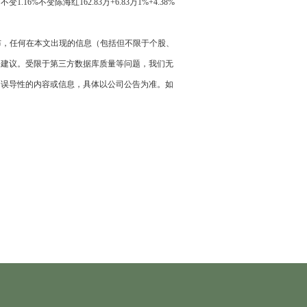
变1.16%不变陈海红162.83万+6.83万1%+4.38%
。
布，任何在本文出现的信息（包括但不限于个股、
资建议。受限于第三方数据库质量等问题，我们无
、误导性的内容或信息，具体以公司公告为准。如