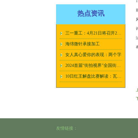
热点资讯
三一重工：4月21日将召开2025年第二次临时股东大会
海绵微针承接加工
有
女人真心爱你的表现：两个字
2024首届“街拍视界”全国街头摄影大展征稿启动
10日红王解盘比赛解读：瓦纳默客战不宜高估
友情链接：